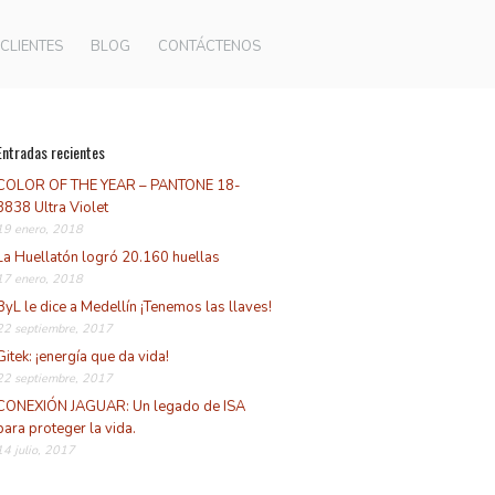
CLIENTES
BLOG
CONTÁCTENOS
Entradas recientes
COLOR OF THE YEAR – PANTONE 18-
3838 Ultra Violet
19 enero, 2018
La Huellatón logró 20.160 huellas
17 enero, 2018
ByL le dice a Medellín ¡Tenemos las llaves!
22 septiembre, 2017
Gitek: ¡energía que da vida!
22 septiembre, 2017
CONEXIÓN JAGUAR: Un legado de ISA
para proteger la vida.
14 julio, 2017