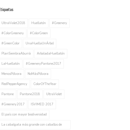
Etiquetas
UltraViolet2018
Huellatón
#Greenery
#ColorGreenery
#ColorGreen
#GreenColor
UnaHuellaUnÁrbol
PlanSiembraAburrá
ArboladaHuellatón
LaHuellatón
#GreeneryPantone2017
MenosPólvora
NoMásPólvora
RedPepperAgency
ColorOfTheYear
Pantone
Pantone2018
UltraViolet
#Greenery2017
ISVIMED 2017
El país con mayor biodiversidad
La cabalgata más grande con caballos de