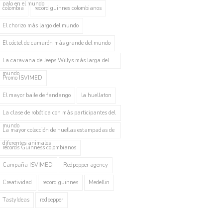
palo en el mundo
colombia
record guinnes colombianos
El chorizo más largo del mundo
El cóctel de camarón más grande del mundo
La caravana de Jeeps Willys más larga del
mundo
Promo ISVIMED
El mayor baile de fandango
la huellaton
La clase de robótica con más participantes del
mundo
La mayor colección de huellas estampadas de
diferentes animales
récords Guinness colombianos
Campaña ISVIMED
Redpepper agency
Creatividad
record guinnes
Medellin
TastyIdeas
redpepper