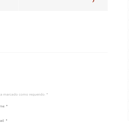
sta marcado como requerido.
*
me
*
ail
*