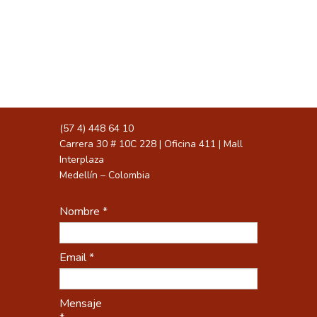
Escríbenos algo con picante, lo que
quieras.
info@redpepper.com.co
(57 4) 448 64 10
Carrera 30 # 10C 228 | Oficina 411 | Mall
Interplaza
Medellín – Colombia
Nombre *
Email *
Mensaje